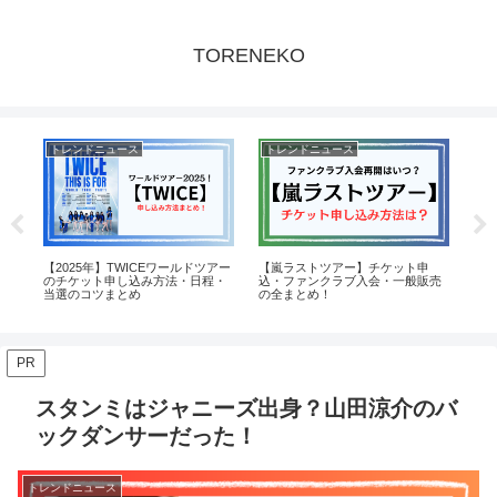
TORENEKO
トレンドニュース
トレンドニュース
ト
桜田ひよりの顔が変わったといわ
佐野晶哉の兄はやばい人？天才音
【
売
れる理由6選！顎や口元についても
楽家といわれる佐野幹仁について
むの
解説！
解説！
だ
PR
スタンミはジャニーズ出身？山田涼介のバ
ックダンサーだった！
トレンドニュース