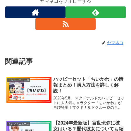
ヤマネコをフォローする
ヤマネコ
関連記事
ハッピーセット「ちいかわ」の情
トレンドニュース
報まとめ！購入方法を詳しく解
説！
2025年5月、マクドナルドのハッピーセッ
トに大人気キャラクター「ちいかわ」が
再び登場！マクドナルドクルー姿のちい
かわたちが、かわいくて実用的なおもち
ゃになって勢ぞろい。全8種類のステーシ
ョナリーグッズが週替わりで展開され、
【2024年最新版】宮世琉弥に彼
トレンドニュース
ファンならずとも...
女はいる？歴代彼女についても紹