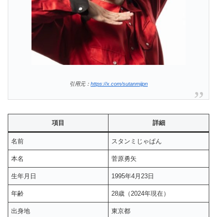
引用元：
https://x.com/sutanmijpn
項目
詳細
名前
スタンミじゃぱん
本名
菅原勇矢
生年月日
1995年4月23日
年齢
28歳（2024年現在）
出身地
東京都