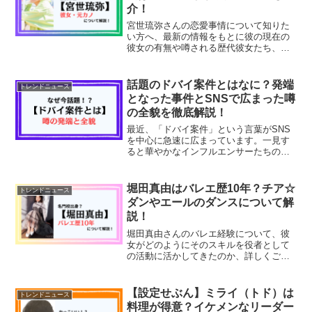
介！
宮世琉弥さんの恋愛事情について知りた
い方へ、最新の情報をもとに彼の現在の
彼女の有無や噂される歴代彼女たち、さ
らに彼が語る理想の女性像まで詳しく解
説します。
話題のドバイ案件とはなに？発端
トレンドニュース
となった事件とSNSで広まった噂
の全貌を徹底解説！
最近、「ドバイ案件」という言葉がSNS
を中心に急速に広まっています。一見す
ると華やかなインフルエンサーたちのリ
ゾート旅行のように見えますが、その裏
にはショッキングな噂や事件が隠れてい
るとも言われています。・ドバイ案件と
堀田真由はバレエ歴10年？チア☆
トレンドニュース
は・話題の発端はなに？...
ダンやエールのダンスについて解
説！
堀田真由さんのバレエ経験について、彼
女がどのようにそのスキルを役者として
の活動に活かしてきたのか、詳しくご紹
介します。この記事では、彼女の幼少期
から始まったバレエの経験が、現在の女
優活動にどのような影響を与えているの
【設定せぶん】ミライ（トド）は
トレンドニュース
かを探ります。また、彼女...
料理が得意？イケメンなリーダー