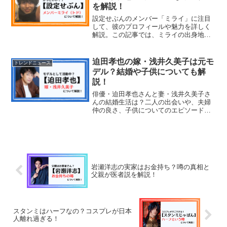
を解説！
設定せぶんのメンバー「ミライ」に注目
して、彼のプロフィールや魅力を詳しく
解説。この記事では、ミライの出身地や
年齢、料理の腕前、さらには他のメンバ
ーとの関係性や今後の活動について詳し
く紹介します。
迫田孝也の嫁・浅井久美子は元モ
トレンドニュース
デル？結婚や子供についても解
説！
俳優・迫田孝也さんと妻・浅井久美子さ
んの結婚生活は？二人の出会いや、夫婦
仲の良さ、子供についてのエピソードを
詳しく解説！
岩瀬洋志の実家はお金持ち？噂の真相と
父親が医者説を解説！
スタンミはハーフなの？コスプレが日本
人離れ過ぎる！