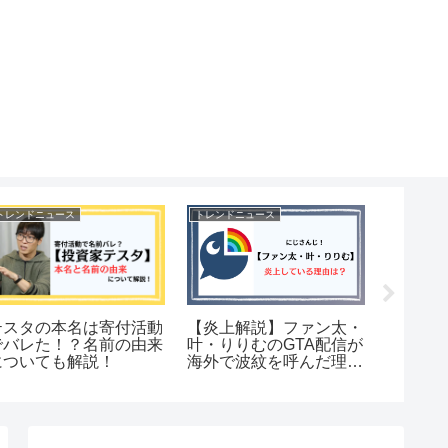
トレンドニュース
トレンドニュース
トレンドニ
テスタの本名は寄付活動
【炎上解説】ファン太・
【設定
でバレた！？名前の由来
叶・りりむのGTA配信が
を徹底
についても解説！
海外で波紋を呼んだ理由
中の彼
とは？