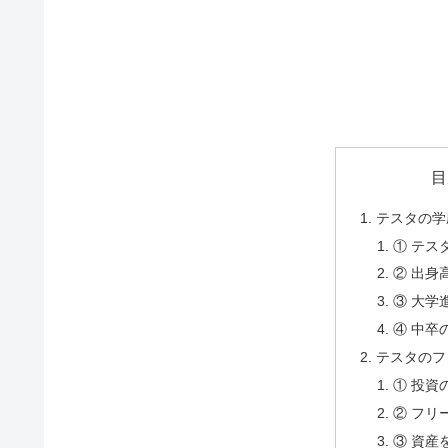
目
テスタの学
① テス
② 出身
③ 大学
④ 中卒
テスタのフ
① 投資
② フリ
③ 資産