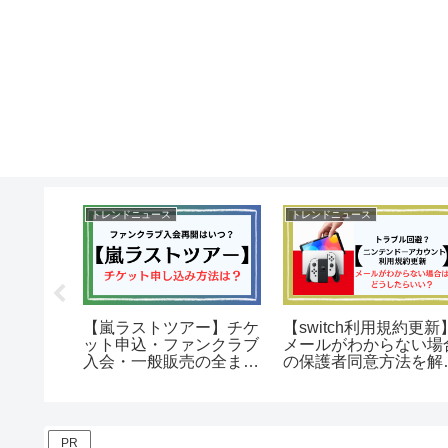
トレンドニュース
トレンドニュース
ICEワー
【嵐ラストツアー】チケ
【switch利用規約更新
ケット申
ット申込・ファンクラブ
メールがわからない場
程・当選
入会・一般販売の全まと
の保護者同意方法を解
め！
説！
PR