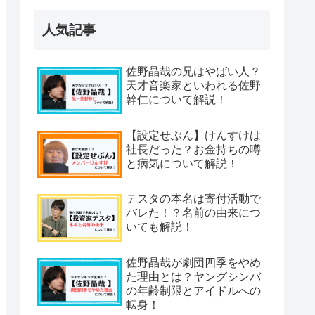
人気記事
佐野晶哉の兄はやばい人？
天才音楽家といわれる佐野
幹仁について解説！
【設定せぶん】けんすけは
社長だった？お金持ちの噂
と病気について解説！
テスタの本名は寄付活動で
バレた！？名前の由来につ
いても解説！
佐野晶哉が劇団四季をやめ
た理由とは？ヤングシンバ
の年齢制限とアイドルへの
転身！