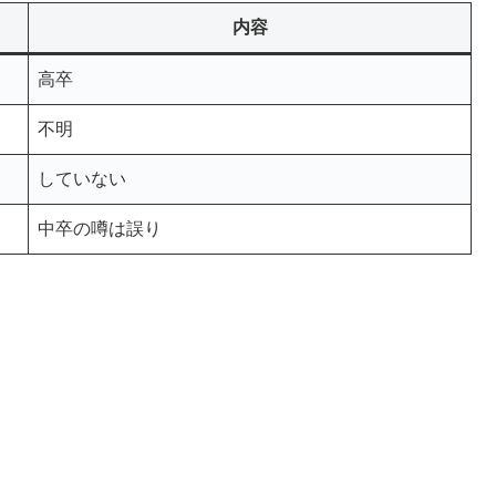
内容
高卒
不明
していない
中卒の噂は誤り