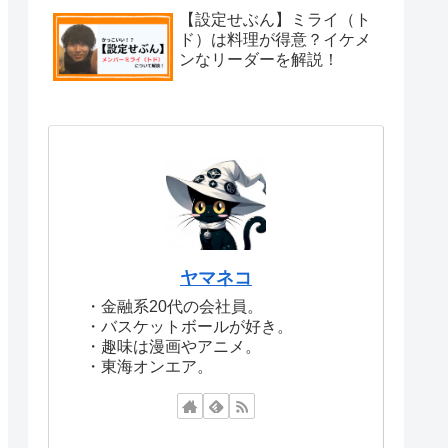
【設定せぶん】ミライ（ト
ド）は料理が得意？イケメ
ンなリーダーを解説！
ヤマネコ
・金融系20代の会社員。
・バスケットボールが好き。
・趣味は漫画やアニメ。
・東海オンエア。