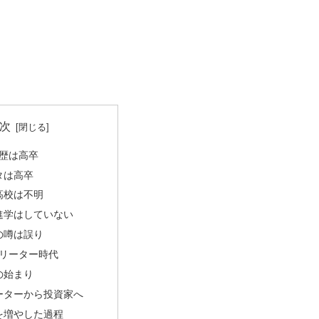
次
歴は高卒
タは高卒
高校は不明
進学はしていない
の噂は誤り
リーター時代
の始まり
ーターから投資家へ
を増やした過程