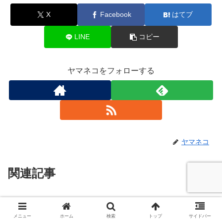
X
Facebook
はてブ
LINE
コピー
ヤマネコをフォローする
ヤマネコ
関連記事
新浜レオンの高校は野球一筋！学
トレンドニュース
歴や大学についても解説！
メニュー
ホーム
検索
トップ
サイドバー