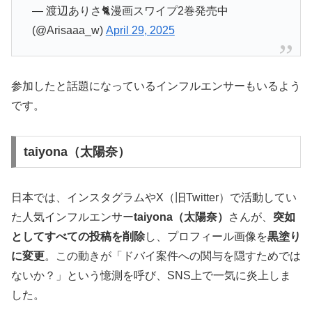
— 渡辺ありさ🐈漫画スワイプ2巻発売中
(@Arisaaa_w)
April 29, 2025
参加したと話題になっているインフルエンサーもいるよう
です。
taiyona（太陽奈）
日本では、インスタグラムやX（旧Twitter）で活動してい
た人気インフルエンサー
taiyona（太陽奈）
さんが、
突如
としてすべての投稿を削除
し、プロフィール画像を
黒塗り
に変更
。この動きが「ドバイ案件への関与を隠すためでは
ないか？」という憶測を呼び、SNS上で一気に炎上しま
した。