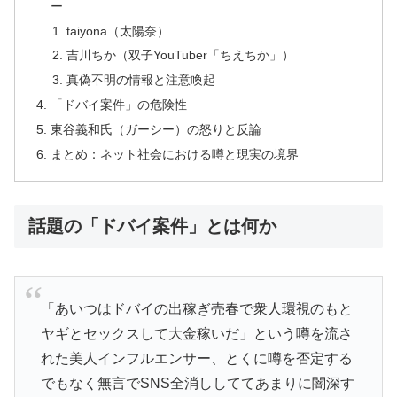
ー
taiyona（太陽奈）
吉川ちか（双子YouTuber「ちえちか」）
真偽不明の情報と注意喚起
「ドバイ案件」の危険性
東谷義和氏（ガーシー）の怒りと反論
まとめ：ネット社会における噂と現実の境界
話題の「ドバイ案件」とは何か
「あいつはドバイの出稼ぎ売春で衆人環視のもと
ヤギとセックスして大金稼いだ」という噂を流さ
れた美人インフルエンサー、とくに噂を否定する
でもなく無言でSNS全消ししててあまりに闇深す