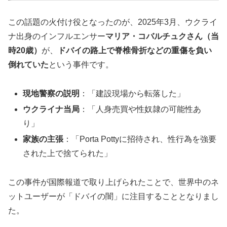
この話題の火付け役となったのが、2025年3月、ウクライ
ナ出身のインフルエンサー
マリア・コバルチュクさん（当
時20歳）
が、
ドバイの路上で脊椎骨折などの重傷を負い
倒れていた
という事件です。
現地警察の説明
：「建設現場から転落した」
ウクライナ当局
：「人身売買や性奴隷の可能性あ
り」
家族の主張
：「Porta Pottyに招待され、性行為を強要
された上で捨てられた」
この事件が国際報道で取り上げられたことで、世界中のネ
ットユーザーが「ドバイの闇」に注目することとなりまし
た。