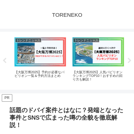
TORENEKO
トレンドニュース
トレンドニュース
ト
【大阪万博2025】予約が必要なパ
【大阪万博2025】人気パビリオン
【
売
ビリオン一覧＆予約方法まとめ
ランキングTOP10！おすすめの回
っ
り方も解説！
て
PR
話題のドバイ案件とはなに？発端となった
事件とSNSで広まった噂の全貌を徹底解
説！