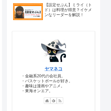
【設定せぶん】ミライ（ト
ド）は料理が得意？イケメ
ンなリーダーを解説！
ヤマネコ
・金融系20代の会社員。
・バスケットボールが好き。
・趣味は漫画やアニメ。
・東海オンエア。