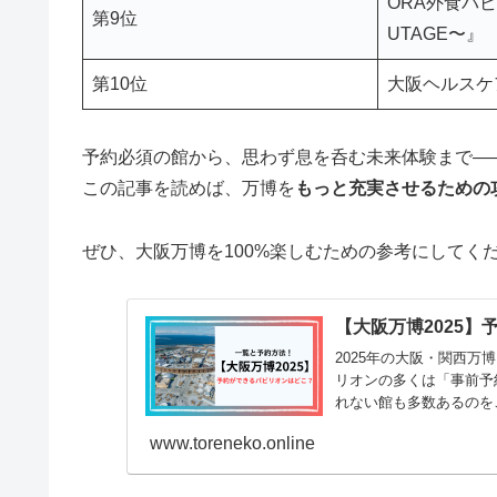
ORA外食パ
第9位
UTAGE〜』
第10位
大阪ヘルスケ
予約必須の館から、思わず息を呑む未来体験まで―
この記事を読めば、万博を
もっと充実させるための
ぜひ、大阪万博を100%楽しむための参考にしてく
【大阪万博2025
2025年の大阪・関西
リオンの多くは「事前予
れない館も多数あるのを
が...
www.toreneko.online