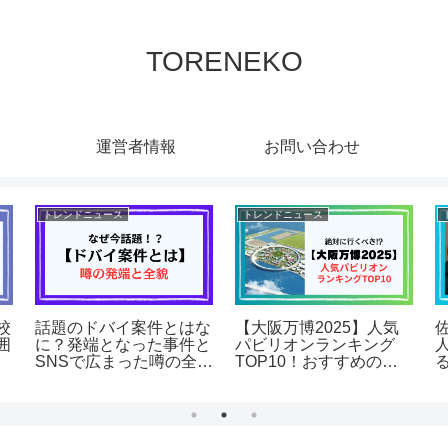
TORENEKO
運営者情報
お問い合わせ
トレンドニュース
トレンドニュース
校
話題のドバイ案件とはな
【大阪万博2025】人気
囲
に？発端となった事件と
パビリオンランキング
SNSで広まった噂の全貌
TOP10！おすすめの回
を徹底解説！
り方も解説！