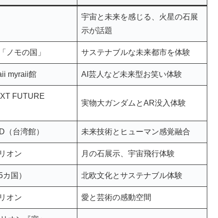
宇宙と未来を感じる、火星の石展
示が話題
「ノモの国」
サステナブルな未来都市を体験
i myraii館
AI芸人など未来型お笑い体験
XT FUTURE
実物大ガンダムとAR没入体験
RLD（台湾館）
未来技術とヒューマン感覚融合
リオン
月の石展示、宇宙飛行体験
5カ国）
北欧文化とサステナブル体験
リオン
愛と芸術の感動空間