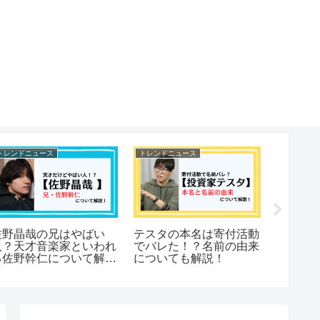
トレンドニュース
トレンドニュース
トレンドニ
佐野晶哉の兄はやばい
テスタの本名は寄付活動
【嵐ラ
人？天才音楽家といわれ
でバレた！？名前の由来
ット申
る佐野幹仁について解
についても解説！
入会・
説！
め！