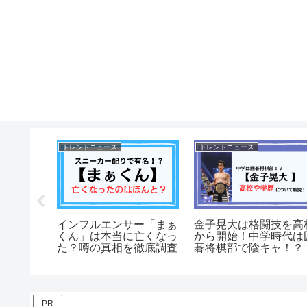
トレンドニュース
トレンドニュース
アリーナ
インフルエンサー「まぁ
金子晃大は格闘技を高
チケット
くん」は本当に亡くなっ
から開始！中学時代は
！同行者
た？噂の真相を徹底調査
碁将棋部で陰キャ！？
解説！
PR