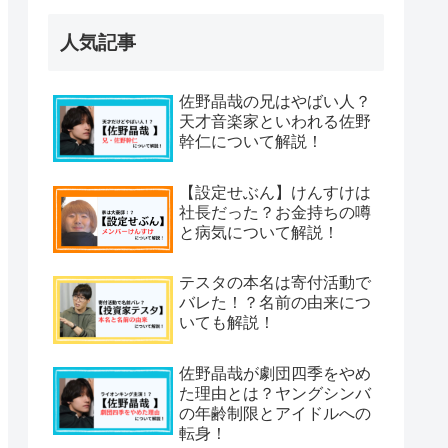
人気記事
佐野晶哉の兄はやばい人？
天才音楽家といわれる佐野
幹仁について解説！
【設定せぶん】けんすけは
社長だった？お金持ちの噂
と病気について解説！
テスタの本名は寄付活動で
バレた！？名前の由来につ
いても解説！
佐野晶哉が劇団四季をやめ
た理由とは？ヤングシンバ
の年齢制限とアイドルへの
転身！