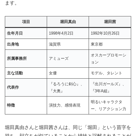
ます。
項目
堀田真由
堀田茜
生年月日
1998年4月2日
1992年10月26日
出身地
滋賀県
東京都
オスカープロモーシ
所属事務所
アミューズ
ョン
主な活動
女優
モデル、タレント
『るろうに剣心』、
『出川ガールズ』、
代表作
『大奥』
『3年A組』
明るいキャラクタ
特徴
演技力、感情表現
ー、リアクション力
堀田真由さんと堀田茜さんは、同じ「堀田」という苗字を
持ち、顔立ちが似ていることから姉妹と誤解されることが