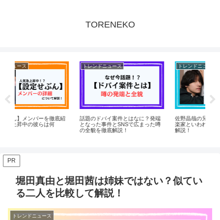
TORENEKO
トレンドニュース
トレンドニュース
ト
紹
話題のドバイ案件とはなに？発端
佐野晶哉の兄はやばい人？天才音
桜
となった事件とSNSで広まった噂
楽家といわれる佐野幹仁について
れ
の全貌を徹底解説！
解説！
解
PR
堀田真由と堀田茜は姉妹ではない？似てい
る二人を比較して解説！
トレンドニュース