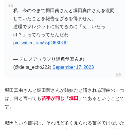
私、今の今まで堀田茜さんと堀田真由さんを混同
していたことを報告せざるを得ません。
道理でクレジットに出てるのに「え、いたっ
け？」ってなってたんだわ……
pic.twitter.com/5sjDI630UF
— テロメア（ラフり隊🌏💙㊴🍐🌶）
(@delta_echo222)
September 17, 2023
堀田真由さんと堀田茜さんが姉妹だと噂される理由の一つ
は、何と言っても
苗字が同じ「堀田」
であるということで
す。
堀田という苗字は、それほど多く見られる苗字ではないた