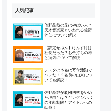
人気記事
佐野晶哉の兄はやばい人？
天才音楽家といわれる佐野
幹仁について解説！
【設定せぶん】けんすけは
社長だった？お金持ちの噂
と病気について解説！
テスタの本名は寄付活動で
バレた！？名前の由来につ
いても解説！
佐野晶哉が劇団四季をやめ
た理由とは？ヤングシンバ
の年齢制限とアイドルへの
転身！