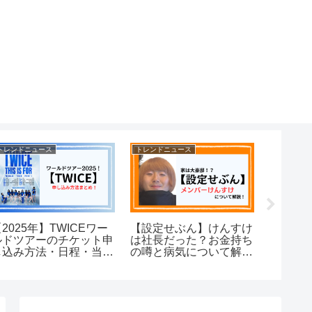
トレンドニュース
トレンドニュース
トレンドニ
2025年】TWICEワー
【設定せぶん】けんすけ
金子晃
ルドツアーのチケット申
は社長だった？お金持ち
から開
し込み方法・日程・当選
の噂と病気について解
碁将棋
のコツまとめ
説！