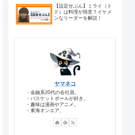
【設定せぶん】ミライ（ト
ド）は料理が得意？イケメ
ンなリーダーを解説！
ヤマネコ
・金融系20代の会社員。
・バスケットボールが好き。
・趣味は漫画やアニメ。
・東海オンエア。