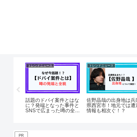
トレンドニュース
トレンドニュース
ー】チケ
話題のドバイ案件とはな
佐野晶哉の出身地は兵
ンクラブ
に？発端となった事件と
県西宮市！地元では遭
の全まと
SNSで広まった噂の全貌
情報も相次ぐ！？
を徹底解説！
PR