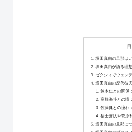
目
堀田真由の旦那は
堀田真由が語る理
ゼクシィでウェン
堀田真由の歴代彼
鈴木仁との関係
高橋海斗との噂
佐藤健との憧れ
福士蒼汰や萩原
堀田真由の旦那に