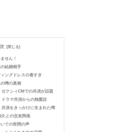
次
いません！
想の結婚相手
ディングドレスの着すぎ
氏の噂の真相
：ゼクシィCMでの共演が話題
：ドラマ共演からの熱愛説
：共演をきっかけに生まれた噂
利久との交友関係
ついての世間の声