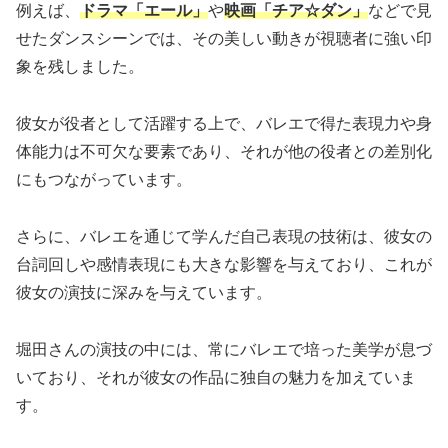
例えば、
ドラマ「エール」
や
映画「チア☆ダン」
などで見
せたダンスシーンでは、その美しい動きが視聴者に強い印
象を残しました。
彼女が役者として活躍する上で、バレエで得た表現力や身
体能力は不可欠な要素であり、それが他の役者との差別化
にもつながっています。
さらに、バレエを通じて学んだ自己表現の技術は、彼女の
台詞回しや感情表現にも大きな影響を与えており、これが
彼女の演技に深みを与えています。
堀田さんの演技の中には、常にバレエで培った美学が息づ
いており、それが彼女の作品に独自の魅力を加えていま
す。