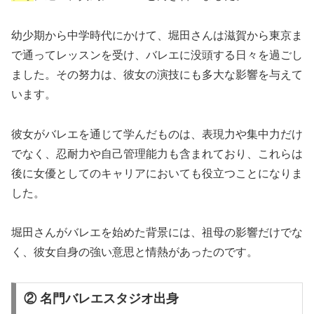
幼少期から中学時代にかけて、堀田さんは滋賀から東京ま
で通ってレッスンを受け、バレエに没頭する日々を過ごし
ました。その努力は、彼女の演技にも多大な影響を与えて
います。
彼女がバレエを通じて学んだものは、表現力や集中力だけ
でなく、忍耐力や自己管理能力も含まれており、これらは
後に女優としてのキャリアにおいても役立つことになりま
した。
堀田さんがバレエを始めた背景には、祖母の影響だけでな
く、彼女自身の強い意思と情熱があったのです。
② 名門バレエスタジオ出身