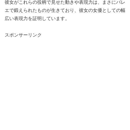
彼女がこれらの役柄で見せた動きや表現力は、まさにバレ
エで鍛えられたものが生きており、彼女の女優としての幅
広い表現力を証明しています。
スポンサーリンク