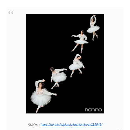
引用元：
https://nonno.hpplus.jp/fashion/post/119045/