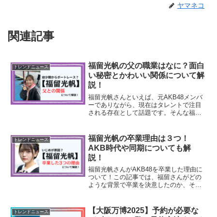
ヤマネコ
関連記事
福留光帆の父の職業はなに？面白
トレンドニュース
い秘密とかわいい関係について解
説！
福留光帆さんといえば、元AKB48メンバ
ーでありながら、現在はタレントで注目
される存在として話題です。そんな福留
さんがボートレースにハマった背景に
は、父親との関係がきっかけのようで
す。この記事では、福留光帆さんと父親
福留光帆の卒業理由は３つ！
トレンドニュース
の関係、父の職業に関する...
AKB時代や同期についても解
説！
福留光帆さんがAKB48を卒業した理由に
ついて！この記事では、福留さんがどの
ような背景で卒業を決意したのか、そし
て現在どのような活動をしているのかを
詳しく解説します。コロナ禍での活動制
限やグループ内の関係性、そして新しい
【大阪万博2025】予約が必要な
トレンドニュース
挑戦への意志など、卒...