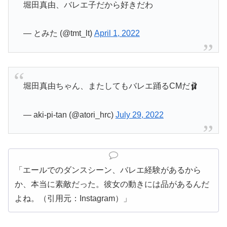
堀田真由、バレエ子だから好きだわ
— とみた (@tmt_lt)
April 1, 2022
堀田真由ちゃん、またしてもバレエ踊るCMだ🩰
— aki-pi-tan (@atori_hrc)
July 29, 2022
「エールでのダンスシーン、バレエ経験があるから
か、本当に素敵だった。彼女の動きには品があるんだ
よね。（引用元：Instagram）」