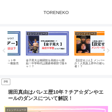
TORENEKO
トレンドニュース
トレンドニュース
ト
金子晃大は格闘技を高校から開
【設定せぶん】メンバーを徹底紹
イ
売
始！中学時代は囲碁将棋部で陰キ
介！人気急上昇中の彼らは何
本
ャ！？
者！？
底
PR
堀田真由はバレエ歴10年？チア☆ダンやエ
ールのダンスについて解説！
トレンドニュース