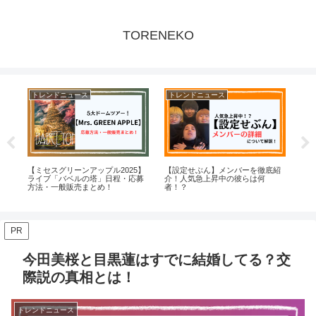
TORENEKO
トレンドニュース
トレンドニュース
ト
端
【ミセスグリーンアップル2025】
【設定せぶん】メンバーを徹底紹
【大
噂
ライブ「バベルの塔」日程・応募
介！人気急上昇中の彼らは何
ビ
方法・一般販売まとめ！
者！？
PR
今田美桜と目黒蓮はすでに結婚してる？交
際説の真相とは！
トレンドニュース