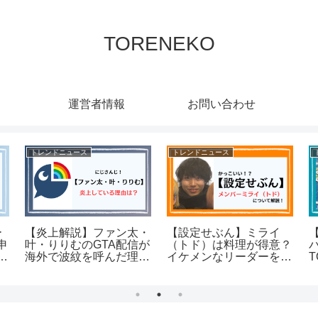
TORENEKO
運営者情報
お問い合わせ
トレンドニュース
トレンドニュース
ー
【炎上解説】ファン太・
【設定せぶん】ミライ
申
叶・りりむのGTA配信が
（トド）は料理が得意？
選
海外で波紋を呼んだ理由
イケメンなリーダーを解
とは？
説！