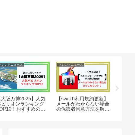
トレンドニュース
トレンドニュース
トレンドニ
【大阪万博2025】人気
【switch利用規約更新】
インフ
パビリオンランキング
メールがわからない場合
くん」
TOP10！おすすめの回
の保護者同意方法を解
た？噂
り方も解説！
説！