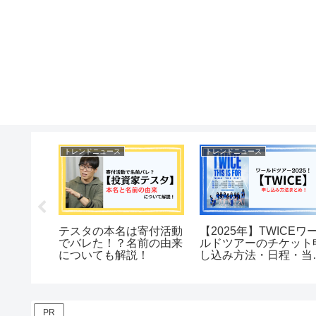
トレンドニュース
トレンドニュース
地は兵庫
テスタの本名は寄付活動
【2025年】TWICEワ
では遭遇
でバレた！？名前の由来
ルドツアーのチケット
？
についても解説！
し込み方法・日程・当
のコツまとめ
PR