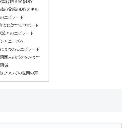
親は防音室をDIY
晶哉の父親のDIYスキル
とのエピソード
音楽に対するサポート
家族とのエピソード
がジャニーズへ
日にまつわるエピソード
は関西人のボケをかます
の関係
父についての世間の声