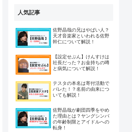
人気記事
佐野晶哉の兄はやばい人？
天才音楽家といわれる佐野
幹仁について解説！
【設定せぶん】けんすけは
社長だった？お金持ちの噂
と病気について解説！
テスタの本名は寄付活動で
バレた！？名前の由来につ
いても解説！
佐野晶哉が劇団四季をやめ
た理由とは？ヤングシンバ
の年齢制限とアイドルへの
転身！