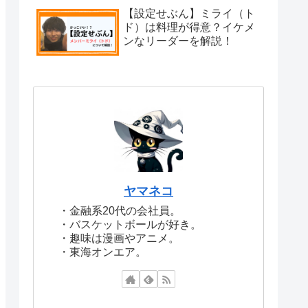
【設定せぶん】ミライ（ト
ド）は料理が得意？イケメ
ンなリーダーを解説！
ヤマネコ
・金融系20代の会社員。
・バスケットボールが好き。
・趣味は漫画やアニメ。
・東海オンエア。